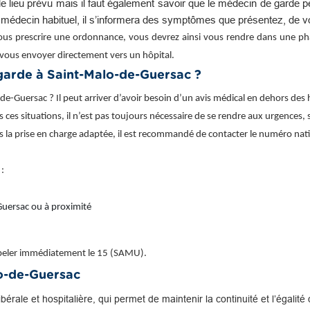
e lieu prévu mais il faut également savoir que le médecin de garde 
e médecin habituel, il s’informera des symptômes que présentez, de v
ous prescrire une ordonnance, vous devrez ainsi vous rendre dans une phar
vous envoyer directement vers un hôpital.
arde à Saint-Malo-de-Guersac ?
Guersac ? Il peut arriver d’avoir besoin d’un avis médical en dehors des 
ces situations, il n’est pas toujours nécessaire de se rendre aux urgences, s
rs la prise en charge adaptée, il est recommandé de contacter le numéro na
 :
uersac ou à proximité
appeler immédiatement le 15 (SAMU).
o-de-Guersac
libérale et hospitalière, qui permet de maintenir la continuité et l’égal