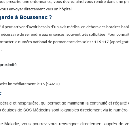
ous prescrire une ordonnance, vous devrez ainsi vous rendre dans une phar
vous envoyer directement vers un hôpital.
arde à Boussenac ?
 peut arriver d’avoir besoin d’un avis médical en dehors des horaires hab
urs nécessaire de se rendre aux urgences, souvent très sollicitées. Pour conna
contacter le numéro national de permanence des soins : 116 117 (appel gratu
 :
 proximité
appeler immédiatement le 15 (SAMU).
c
libérale et hospitalière, qui permet de maintenir la continuité et l’égal
s équipes de SOS Médecins sont joignables directement via le numéro n
e Maladie, vous pourrez vous renseigner directement auprès de vot