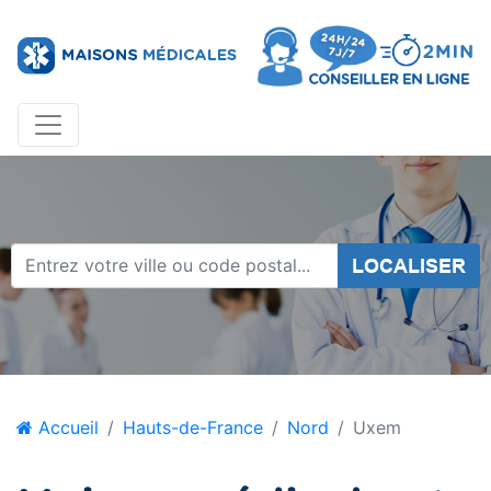
LOCALISER
Accueil
Hauts-de-France
Nord
Uxem