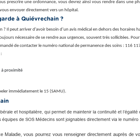
ous prescrire une ordonnance, vous devrez ainsi vous rendre dans une phar
vous envoyer directement vers un hôpital.
arde à Quiévrechain ?
 Il peut arriver d’avoir besoin d’un avis médical en dehors des horaires h
s toujours nécessaire de se rendre aux urgences, souvent très sollicitées. Pou
commandé de contacter le numéro national de permanence des soins : 116 117
 :
 à proximité
appeler immédiatement le 15 (SAMU).
ain
libérale et hospitalière, qui permet de maintenir la continuité et l’égal
s équipes de SOS Médecins sont joignables directement via le numéro n
e Maladie, vous pourrez vous renseigner directement auprès de vot