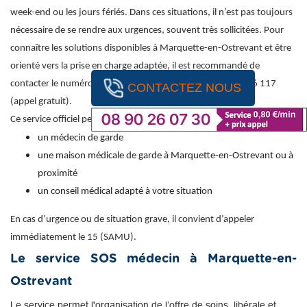
week-end ou les jours fériés. Dans ces situations, il n’est pas toujours
nécessaire de se rendre aux urgences, souvent très sollicitées. Pour
connaître les solutions disponibles à Marquette-en-Ostrevant et être
orienté vers la prise en charge adaptée, il est recommandé de
contacter le numéro national de permanence des soins : 116 117
CONTACTEZ NOUS
(appel gratuit).
Ce service officiel permet d’obtenir une orientation vers :
un médecin de garde
une maison médicale de garde à Marquette-en-Ostrevant ou à
proximité
un conseil médical adapté à votre situation
En cas d’urgence ou de situation grave, il convient d’appeler
immédiatement le 15 (SAMU).
Le service SOS médecin à Marquette-en-
Ostrevant
Le service permet l'organisation de l’offre de soins, libérale et