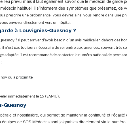
e lieu prévu mais il faut également savoir que le médecin de garde 
e médecin habituel, il s’informera des symptômes que présentez, de v
ous prescrire une ordonnance, vous devrez ainsi vous rendre dans une phar
vous envoyer directement vers un hôpital.
arde à Louvignies-Quesnoy ?
esnoy ? Il peut arriver d’avoir besoin d’un avis médical en dehors des ho
s, il n’est pas toujours nécessaire de se rendre aux urgences, souvent très sol
arge adaptée, il est recommandé de contacter le numéro national de permane
 :
snoy ou à proximité
appeler immédiatement le 15 (SAMU).
es-Quesnoy
libérale et hospitalière, qui permet de maintenir la continuité et l’égal
s équipes de SOS Médecins sont joignables directement via le numéro n