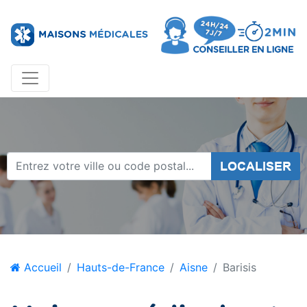
LOCALISER
Accueil
Hauts-de-France
Aisne
Barisis