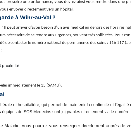
ous prescrire une ordonnance, vous devrez ainsi vous rendre dans une phar
vous envoyer directement vers un hôpital.
arde à Wihr-au-Val ?
Il peut arriver d’avoir besoin d’un avis médical en dehors des horaires ha
ujours nécessaire de se rendre aux urgences, souvent très sollicitées. Pour con
ndé de contacter le numéro national de permanence des soins : 116 117 (app
 :
à proximité
appeler immédiatement le 15 (SAMU).
al
libérale et hospitalière, qui permet de maintenir la continuité et l’égal
s équipes de SOS Médecins sont joignables directement via le numéro n
e Maladie, vous pourrez vous renseigner directement auprès de vot