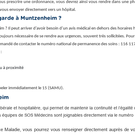
ous prescrire une ordonnance, vous devrez ainsi vous rendre dans une phar
vous envoyer directement vers un hôpital.
garde à Muntzenheim ?
 Il peut arriver d’avoir besoin d’un avis médical en dehors des horaires
as toujours nécessaire de se rendre aux urgences, souvent très sollicitées. P
commandé de contacter le numéro national de permanence des soins : 116 117
 :
u à proximité
appeler immédiatement le 15 (SAMU).
eim
libérale et hospitalière, qui permet de maintenir la continuité et l’égal
s équipes de SOS Médecins sont joignables directement via le numéro n
e Maladie, vous pourrez vous renseigner directement auprès de vot