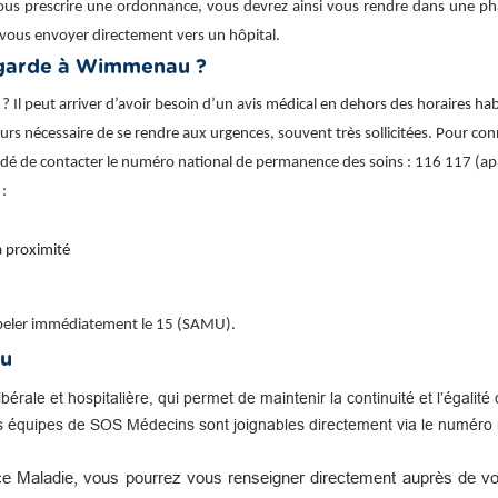
ous prescrire une ordonnance, vous devrez ainsi vous rendre dans une phar
vous envoyer directement vers un hôpital.
garde à Wimmenau ?
l peut arriver d’avoir besoin d’un avis médical en dehors des horaires h
ujours nécessaire de se rendre aux urgences, souvent très sollicitées. Pour c
ndé de contacter le numéro national de permanence des soins : 116 117 (app
 :
 proximité
appeler immédiatement le 15 (SAMU).
au
libérale et hospitalière, qui permet de maintenir la continuité et l’égal
s équipes de SOS Médecins sont joignables directement via le numéro n
e Maladie, vous pourrez vous renseigner directement auprès de vot