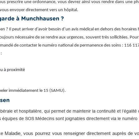
ous prescrire une ordonnance, vous devrez ainsi vous rendre dans une phar
vous envoyer directement vers un hôpital.
garde à Munchhausen ?
 Il peut arriver d’avoir besoin d’un avis médical en dehors des horaires
as toujours nécessaire de se rendre aux urgences, souvent très sollicitées. P
commandé de contacter le numéro national de permanence des soins : 116 117
 :
u à proximité
appeler immédiatement le 15 (SAMU).
usen
libérale et hospitalière, qui permet de maintenir la continuité et l’égal
s équipes de SOS Médecins sont joignables directement via le numéro n
e Maladie, vous pourrez vous renseigner directement auprès de vot