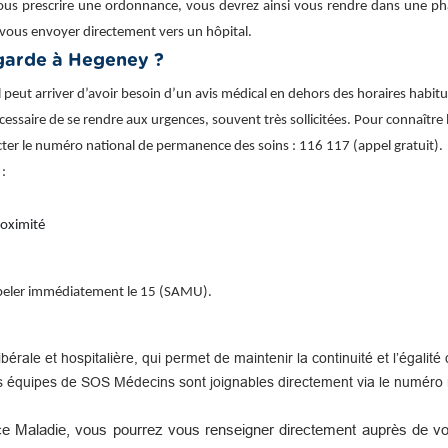
ous prescrire une ordonnance, vous devrez ainsi vous rendre dans une phar
vous envoyer directement vers un hôpital.
garde à Hegeney ?
eut arriver d’avoir besoin d’un avis médical en dehors des horaires habitu
nécessaire de se rendre aux urgences, souvent très sollicitées. Pour connaître
cter le numéro national de permanence des soins : 116 117 (appel gratuit).
 :
roximité
appeler immédiatement le 15 (SAMU).
libérale et hospitalière, qui permet de maintenir la continuité et l’égal
s équipes de SOS Médecins sont joignables directement via le numéro n
e Maladie, vous pourrez vous renseigner directement auprès de vot