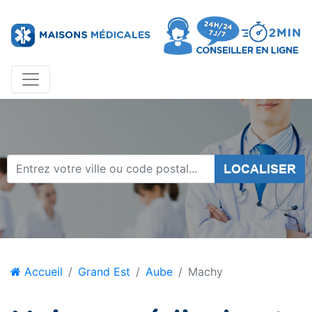
LOCALISER
Accueil
Grand Est
Aube
Machy