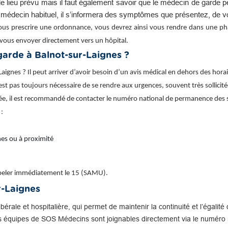
e lieu prévu mais il faut également savoir que le médecin de garde 
e médecin habituel, il s’informera des symptômes que présentez, de v
ous prescrire une ordonnance, vous devrez ainsi vous rendre dans une phar
vous envoyer directement vers un hôpital.
arde à Balnot-sur-Laignes ?
gnes ? Il peut arriver d’avoir besoin d’un avis médical en dehors des horai
n’est pas toujours nécessaire de se rendre aux urgences, souvent très sollicit
ptée, il est recommandé de contacter le numéro national de permanence des s
 :
es ou à proximité
appeler immédiatement le 15 (SAMU).
r-Laignes
libérale et hospitalière, qui permet de maintenir la continuité et l’égal
s équipes de SOS Médecins sont joignables directement via le numéro n