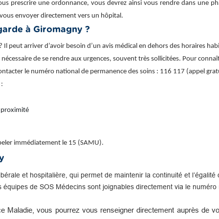
ous prescrire une ordonnance, vous devrez ainsi vous rendre dans une phar
vous envoyer directement vers un hôpital.
garde à Giromagny ?
l peut arriver d’avoir besoin d’un avis médical en dehors des horaires hab
urs nécessaire de se rendre aux urgences, souvent très sollicitées. Pour conna
contacter le numéro national de permanence des soins : 116 117 (appel gratu
 :
 proximité
appeler immédiatement le 15 (SAMU).
y
libérale et hospitalière, qui permet de maintenir la continuité et l’égal
s équipes de SOS Médecins sont joignables directement via le numéro n
e Maladie, vous pourrez vous renseigner directement auprès de vot