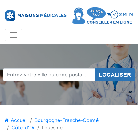
LOCALISER
Accueil
Bourgogne-Franche-Comté
Côte-d'Or
Louesme