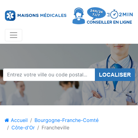
LOCALISER
Accueil
Bourgogne-Franche-Comté
Côte-d'Or
Francheville