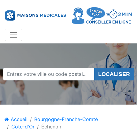
LOCALISER
Accueil
Bourgogne-Franche-Comté
Côte-d'Or
Échenon