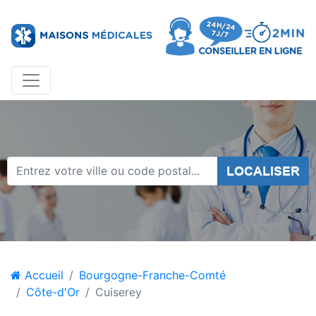
LOCALISER
Accueil
Bourgogne-Franche-Comté
Côte-d'Or
Cuiserey