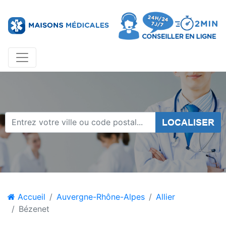
LOCALISER
Accueil
Auvergne-Rhône-Alpes
Allier
Bézenet