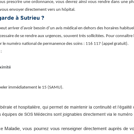
ous prescrire une ordonnance, vous devrez ainsi vous rendre dans une phar
vous envoyer directement vers un hôpital.
arde à Sutrieu ?
ut arriver d’avoir besoin d’un avis médical en dehors des horaires habituel
écessaire de se rendre aux urgences, souvent très sollicitées. Pour connaître l
r le numéro national de permanence des soins : 116 117 (appel gratuit).
 :
ximité
appeler immédiatement le 15 (SAMU).
libérale et hospitalière, qui permet de maintenir la continuité et l’égal
s équipes de SOS Médecins sont joignables directement via le numéro n
e Maladie, vous pourrez vous renseigner directement auprès de vot