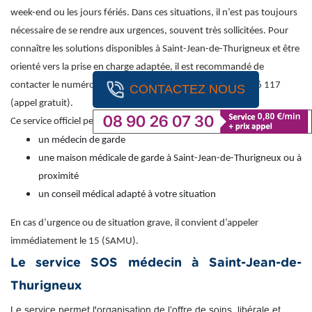
week-end ou les jours fériés. Dans ces situations, il n’est pas toujours
nécessaire de se rendre aux urgences, souvent très sollicitées. Pour
connaître les solutions disponibles à Saint-Jean-de-Thurigneux et être
orienté vers la prise en charge adaptée, il est recommandé de
contacter le numéro national de permanence des soins : 116 117
CONTACTEZ NOUS
(appel gratuit).
Ce service officiel permet d’obtenir une orientation vers :
un médecin de garde
une maison médicale de garde à Saint-Jean-de-Thurigneux ou à
proximité
un conseil médical adapté à votre situation
En cas d’urgence ou de situation grave, il convient d’appeler
immédiatement le 15 (SAMU).
Le service SOS médecin à Saint-Jean-de-
Thurigneux
Le service permet l'organisation de l’offre de soins, libérale et