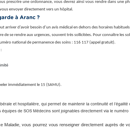
ous prescrire une ordonnance, vous devrez ainsi vous rendre dans une phar
vous envoyer directement vers un hôpital.
arde à Aranc ?
t arriver d’avoir besoin d’un avis médical en dehors des horaires habituels
ire de se rendre aux urgences, souvent très sollicitées. Pour connaître les sol
uméro national de permanence des soins : 116 117 (appel gratuit).
 :
imité
appeler immédiatement le 15 (SAMU).
libérale et hospitalière, qui permet de maintenir la continuité et l’égal
s équipes de SOS Médecins sont joignables directement via le numéro n
e Maladie, vous pourrez vous renseigner directement auprès de vot